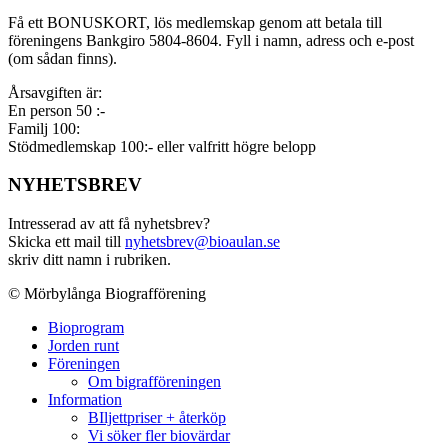
Få ett BONUSKORT, lös medlemskap genom att betala till
föreningens Bankgiro 5804-8604. Fyll i namn, adress och e-post
(om sådan finns).
Årsavgiften är:
En person 50 :-
Familj 100:
Stödmedlemskap 100:- eller valfritt högre belopp
NYHETSBREV
Intresserad av att få nyhetsbrev?
Skicka ett mail till
nyhetsbrev@bioaulan.se
skriv ditt namn i rubriken.
© Mörbylånga Biografförening
Bioprogram
Jorden runt
Föreningen
Om bigrafföreningen
Information
BIljettpriser + återköp
Vi söker fler biovärdar