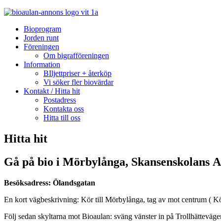
Bioprogram
Jorden runt
Föreningen
Om bigrafföreningen
Information
BIljettpriser + återköp
Vi söker fler biovärdar
Kontakt / Hitta hit
Postadress
Kontakta oss
Hitta till oss
Hitta hit
Gå på bio i Mörbylånga,
Skansenskolans
A
Besöksadress: Ölandsgatan
En kort vägbeskrivning: Kör till Mörbylånga, tag av mot centrum ( 
Följ sedan skyltarna mot Bioaulan: sväng vänster in på Trollhätteväge